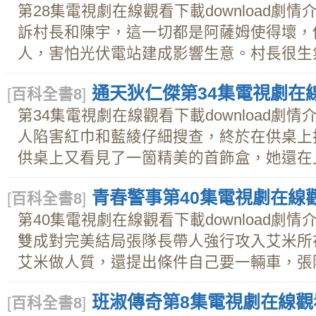
第28集電視劇在線觀看下載download劇
訴村長和陳宇，這一切都是阿薩姆使得壞，
人，害怕光伏電站建成影響生意。村長很生氣，
通天狄仁傑第34集電視劇在線觀
[
百科全書8
]
第34集電視劇在線觀看下載download劇
人陷害紅巾和藍綾仔細搜查，終於在供桌上
供桌上又看見了一箇精美的首飾盒，她還在上面
青春警事第40集電視劇在線觀看
[
百科全書8
]
第40集電視劇在線觀看下載download劇
雙成對完美結局張隊長帶人強行攻入艾米所
艾米做人質，還提出條件自己要一輛車，張隊長
班淑傳奇第8集電視劇在線觀看下
[
百科全書8
]