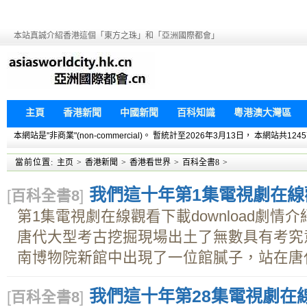
本站真誠介紹香港這個「東方之珠」和「亞洲國際都會」
主頁
香港新聞
中國新聞
百科知識
粵港澳大灣區
本網站是"非商業"(non-commercial)。 暫統計至2026年3月13日， 本網
當前位置:
主页
>
香港新聞
>
香港看世界
>
百科全書8
>
我們這十年第1集電視劇在線觀看
[
百科全書8
]
第1集電視劇在線觀看下載download劇情
唐代大型考古挖掘現場出土了無數具有考究意
南博物院新館中出現了一位館膩子，站在唐代
我們這十年第28集電視劇在線觀
[
百科全書8
]