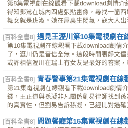
第8集電視劇在線觀看下載download劇
得知鄧騭在城內四處張貼畫像，尋找一箇西
舞女就是班淑。她在屋裏生悶氣，寇大人出現，
遇見王瀝川第10集電視劇在線觀
[
百科全書8
]
第10集電視劇在線觀看下載download劇
了，瀝川仍是音信全無。這段時間裏靜文儘
或許相信瀝川在瑞士有女友是最好的答案，可以
青春警事第21集電視劇在線觀看
[
百科全書8
]
第21集電視劇在線觀看下載download劇
錢，王正道與孫凝非凡關係劉易律師找到孫
的真實性，但劉易告訴孫凝，已經比對過確實是
問題餐廳第15集電視劇在線觀看
[
百科全書8
]