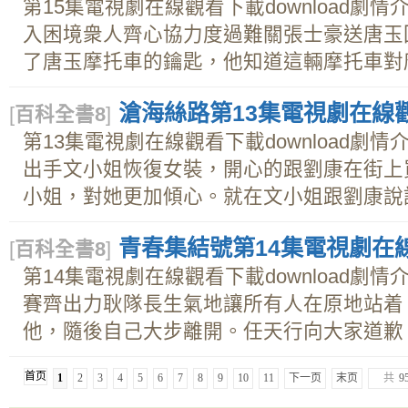
第15集電視劇在線觀看下載download劇
入困境衆人齊心協力度過難關張士豪送唐玉
了唐玉摩托車的鑰匙，他知道這輛摩托車對唐玉
滄海絲路第13集電視劇在線觀看
[
百科全書8
]
第13集電視劇在線觀看下載download劇
出手文小姐恢復女裝，開心的跟劉康在街上
小姐，對她更加傾心。就在文小姐跟劉康說話的
青春集結號第14集電視劇在線觀
[
百科全書8
]
第14集電視劇在線觀看下載download劇
賽齊出力耿隊長生氣地讓所有人在原地站着
他，隨後自己大步離開。任天行向大家道歉，要
首页
1
2
3
4
5
6
7
8
9
10
11
下一页
末页
共
9