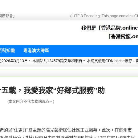
國際都會」
( UTF-8 Encoding. This page contains Ch
百科知識
粵港澳大灣區
 暫統計至2026年3月13日， 本網站共124579篇文章和網頁。 本網頁使用CDN cach
五載，我愛我家“好鄰式服務”助
(本文内容不代表本站观点。)
打造的以“住更好”爲主題的陽光藝術居住社區正式揭幕。此次，在蘇州市
多位藝術家，對蘇州市吳中區林渡暖村的5套院落、47間房屋及6處中庭