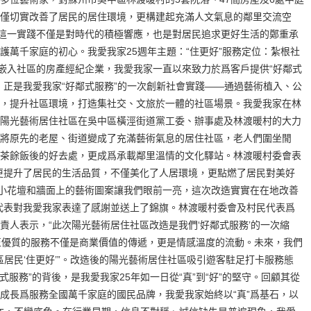
僅切實改善了居民的居住環境，更構建起充滿人文氣息的鄰里交流空
家這一實踐不僅是對時代的積極響應，也是對居民追求更好生活的鄭重承
護萬千家庭的初心。我愛我家25週年主題：“住更好”服務定位：紮根社
店嵌入社區的房產經紀企業，我愛我家一直以來致力於爲客戶提供“好鄰式
，正是我愛我家“好鄰式服務”的一次創新社會實踐——通過藝術植入、公
，提升社區環境，打造集社交、文旅於一體的社區場景。我愛我家在林
陽光藝術居住社區在吳中區橫涇街道黨工委、辦事處及林渡暖村的大力
將原先的老屋、街道變成了充滿藝術氣息的居住社區，老人們圍坐閒
茶餘飯後的好去處，更成爲承載鄰里溫情的文化驛站。林渡暖村委會表
更提升了居民的生活品質，不僅美化了人居環境，更點燃了居民對美好
的小花壇和牆面上的藝術圖案讓我們眼前一亮，這次改造實實在在地改善
代表對我愛我家表達了感謝並送上了錦旗。林渡暖村委會及村民代表爲
責人表示，“此次陽光藝術居住社區改造是我們‘好鄰式服務’的一次縮
正優質的服務不僅是商業價值的傳遞，更是情感溫度的流動。未來，我們
區居民‘住更好’”。改造後的陽光藝術居住社區吸引遊客駐足打卡服務態
好鄰式服務”的背後，是我愛我家25年如一日從“真”到“好”的堅守。回顧其從
成長爲服務全國萬千家庭的國民品牌，我愛我家始終以“真”爲基石，以