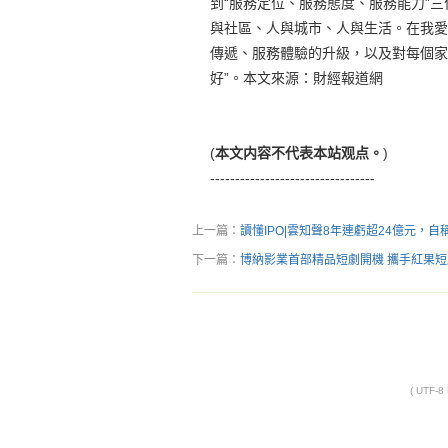
到“服務定位、服務態度、服務能力”三
與社區、人與城市、人與生活。在我愛
傳遞、服務體驗的升級，以及對每個家
好”。本文來源：財經報道網
(
本文内容不代表本站观点。
)
---------------------------------
上一篇：
讀懂IPO|雲知聲8年連虧超24億元，
下一篇：
博納影業首部精品短劇開機 攜手紅果
( UTF-