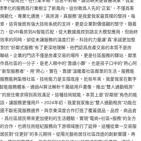
身之本，不變底色。在行業早期，信息不對稱、誠信缺失是普遍現象，我愛
、標準化的服務爲行業樹立了新風向。這份敢爲人先的“正氣”，不僅爲客
規範化、專業化邁進。“真房源，真服務”是我愛我家最質樸的堅持。每
查，這背後既有強大技術系統的支持，更是企業對價值觀的堅守。隨着
力，從VR看房到AI智能匹配，從大數據風控到語言大模型應用，但始終
效率的同時，卻從未讓服務的溫度打折，科技的力量讓“真”承諾更加堅
家對於“好鄰式服務”有了更深地理解，他們認爲房產交易的本質不是房
聯結。企業的門店不僅是房產交易的場所，更是社區服務的驛站、鄰里
作爲社區的一分子，是老人眼中的“靠譜小夥”，也是孩子口中的“熱心阿
的“新型服務者”，用“熱心、實在、靠譜”溫暖着社區鄰里的生活。服務能
服務能夠紮根社區，技術能力是支撐底座。近些年來，我愛我家在數字
的智能服務體系，通過AI算法解析千萬級用戶畫像，推出“雙人通勤租房”
面”的居住需求得到高效滿足。這種技術賦能，本質上是“好鄰居”角色的能
，讓服務更懂用戶。2024年初，我愛我家推出“雙人通勤租房”功能在
還不斷拓寬服務邊界。與京東深度合作打造了覆蓋選品、品控、商品倉
，爲社區居民帶來更加便利的生活體驗，實現“電商+社區+服務”的全方
的合作，也將住房經紀服務向下游領域進行了延伸。這種從單一交易服
居民對“住更好”的多元期待。從陽光藝術居住社區改造的創新實踐，再