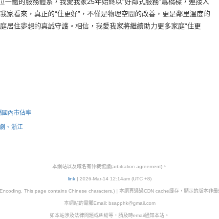
位一體的服務體系，我愛我家25年始終以“好鄰式服務”爲橋樑，連接人
我家看來，真正的“住更好”，不僅是物理空間的改善，更是鄰里溫度的
庭居住夢想的真誠守護。相信，我愛我家將繼續助力更多家庭“住更
自稱國內市佔率
短劇、浙江
本網站以及域名有仲裁協議(arbitration agreement)。
link
| 2026-Mar-14 12:14am (UTC +8)
8 Encoding. This page contains Chinese characters.) | 本網頁通過CDN cache緩存，顯示的版
本網站的電郵Email:
bsapphk@gmail.com
如本站涉及法律問題或糾紛等，請及時email通知本站。