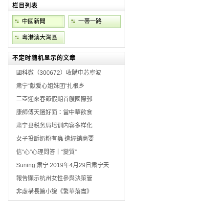
栏目列表
中國新聞
一帶一路
粵港澳大灣區
不定时随机显示的文章
國科微（300672）收購中芯寧波
肃宁“献爱心姐妹团”扎根乡
三亞迎來春節假期首艘國際郵
康師傅天選好面：當中華飲食
肃宁县税务局培训内容多样化
女子投訴奶粉有蟲 遭經銷商要
信“心”心理問答｜“變質”
Suning 肃宁 2019年4月29日肃宁天
報告顯示杭州女性參與決策管
非虛構長篇小說《繁華落盡》