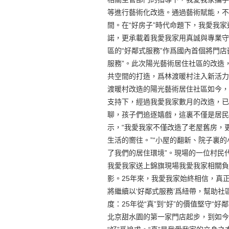
等進行藝術化改造。通過藝術賦能，不
間。在“好房子”時代命題下，我愛我
諾，更承載着我愛我家用真誠與專業守
區的“好鄰式服務”作爲國內首個將門
服務”。此次陽光藝術居住社區的改造
共空間的打造，爲林渡暖村注入新活力
渡暖村改造的陽光藝術居住社區如今，
支持下，經過我愛我家數月的改造，已
聊，孩子們追逐嬉戲，這裏不僅是居民
示，“我愛我家不僅改造了老屋舊房，
生活的嚮往。”“小屋的翻新、院子裏
了我們的居住環境”。現場的一位村民
我愛我家送上錦旗現場我愛我家相關負
影。25年來，我愛我家始終相信，真
將繼續以‘好鄰式服務’爲紐帶，幫助社
度：25年從“真”到“好”的價值堅守“
北京甜水園的第一家門店起步，到如今