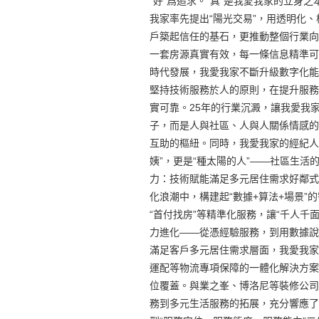
“好”爲追求。“真”是我愛我家的立
我家率先提出“陽光交易”，用透明化
戶築起信任的基石，更推動整個行業向
一套房源真實有效，每一條信息精準可
時代發展，我愛我家不斷升級數字化能
堅持技術服務於人的原則，在提升服務
實可靠。25年的行業沉澱，讓我愛我
子，而是人與社區、人與人關係情感的
互助的樞紐。同時，我愛我家的經紀人
姨”，更是“種太陽的人”——社區生活
力：技術賦能滿足多元居住需求好鄰式
化浪潮中，構建起“數據+算法+場景”
“首付找房”等精準化服務，讓“千人千
力進化——從憑經驗服務，到用數據說話
滿足客戶多元居住需求層面，我愛我家
運配等物流專項保障的一體化解決方案
位覆蓋。與業之峯、博洛尼等裝修公司
務到多元生活服務的拓展，充分響應了