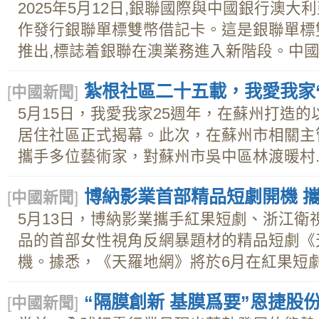
2025年5月12日,銀聯國際與中國銀行澳大
作發行銀聯單標雙幣借記卡。這是銀聯單標
推出,標誌着銀聯在澳業務進入新階段。中國銀
紮根社區二十五載，我愛我家
[
中國新聞
]
5月15日，我愛我家25週年，在蘇州打造的
居住社區正式揭幕。此次，在蘇州市相關主
攜手多位藝術家，對蘇州市吳中區林渡暖村..
博納影業首部精品短劇開機 
[
中國新聞
]
5月13日，博納影業攜手紅果短劇、浙江衛
品的首部女性視角反網暴題材的精品短劇《
機。據悉，《天羅地網》將於6月在紅果短劇、
“隔膜創新 基膜爲要”恩捷股
[
中國新聞
]