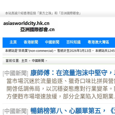
本站真誠介紹香港這個「東方之珠」和「亞洲國際都會」
主頁
香港新聞
中國新聞
百科知識
粵港澳大灣區
本網站是"非商業"(non-commercial)。 暫統計至2026年3月13日， 本網
當前位置:
主页
>
中國新聞
>
康師傅：在流量泡沫中堅守，
[
中國新聞
]
當市場沉迷於流量追逐、獵奇口味比拼與營
開啓低調佈局，以沉穩姿態應對行業變革。
方便麪市場增速放緩，部分企業陷入短期業..
暢銷榜第八、心願單第五，《
[
中國新聞
]