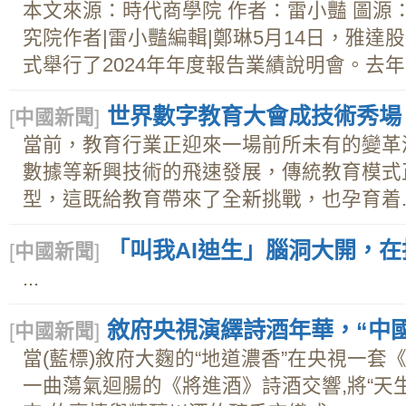
本文來源：時代商學院 作者：雷小豔 圖源
究院作者|雷小豔編輯|鄭琳5月14日，雅達股份
式舉行了2024年年度報告業績說明會。去年，
世界數字教育大會成技術秀場
[
中國新聞
]
當前，教育行業正迎來一場前所未有的變革
數據等新興技術的飛速發展，傳統教育模式
型，這既給教育帶來了全新挑戰，也孕育着..
「叫我AI迪生」腦洞大開，
[
中國新聞
]
...
敘府央視演繹詩酒年華，“中
[
中國新聞
]
當(藍標)敘府大麴的“地道濃香”在央視一套
一曲蕩氣迴腸的《將進酒》詩酒交響,將“天