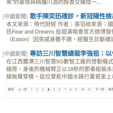
來”的豪情與精釀川酒的醇香交織成一...
歌手陳奕迅確診，新冠陽性檢
[
中國新聞
]
本文來源：時代財經 作者：張羽岐來源：
迅Fear and Dreams 巡迴演唱會官方
（Eason）因突感身體不適，經醫生診斷確診
專訪三川智慧總裁李強祖：以
[
中國新聞
]
在江西鷹潭三川智慧5G數智工廠的啓動儀
線旁，身後的機械臂正以18秒的節奏組裝水
線無聲穿梭。這位掌舵中國水錶行業首家上市公
首页
上一页
1
2
3
4
5
6
7
8
9
10
11
下一页
末