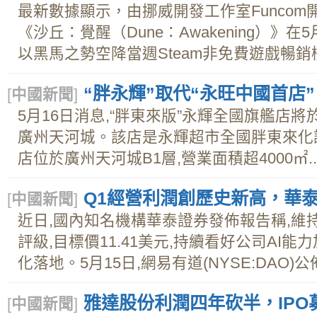
最新數據顯示，由挪威開發工作室Funco
《沙丘：覺醒（Dune：Awakening）》
以黑馬之勢空降當週Steam非免費遊戲暢銷榜t
“胖永輝”取代“永旺中國首店”
[
中國新聞
]
5月16日消息,“胖東來版”永輝全國旗艦店將於
廣州天河城。該店是永輝超市全國胖東來化調
店位於廣州天河城B1層,營業面積超4000㎡..
Q1經營利潤創歷史新高，華
[
中國新聞
]
近日,國內知名機構華泰證券發佈報告稱,維持網
評級,目標價11.41美元,持續看好公司AI
化落地。5月15日,網易有道(NYSE:DAO)公佈
雅達股份利潤四年砍半，IP
[
中國新聞
]