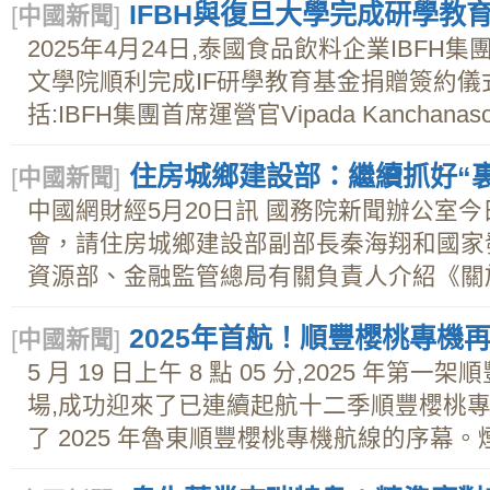
IFBH與復旦大學完成研學教
[
中國新聞
]
2025年4月24日,泰國食品飲料企業IBF
文學院順利完成IF研學教育基金捐贈簽約
括:IBFH集團首席運營官Vipada Kanchana
住房城鄉建設部：繼續抓好“裏
[
中國新聞
]
中國網財經5月20日訊 國務院新聞辦公室今
會，請住房城鄉建設部副部長秦海翔和國家
資源部、金融監管總局有關負責人介紹《關於持
2025年首航！順豐櫻桃專機
[
中國新聞
]
5 月 19 日上午 8 點 05 分,2025 年
場,成功迎來了已連續起航十二季順豐櫻桃專機
了 2025 年魯東順豐櫻桃專機航線的序幕。煙