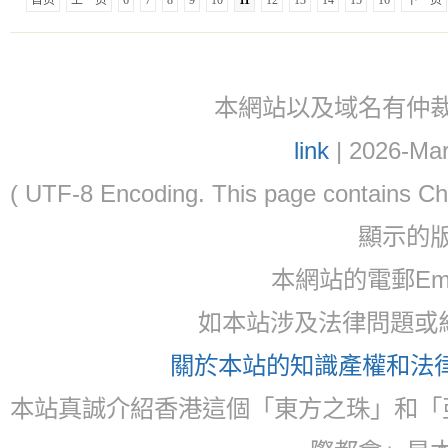
首页
上一页
6
7
8
9
10
11
12
13
14
15
16
下一页
本網站以及域名有仲裁協議(ar
link
| 2026-Mar
( UTF-8 Encoding. This page contain
顯示的
本網站的電郵Ema
如本站涉及法律問題或糾
關於本站的知識產權和法律聲
本站真誠介紹香港這個「東方之珠」和「