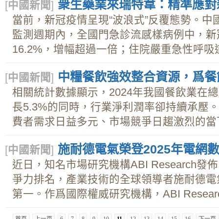
衆生藥業來瑞特韋：精準應對
[
中國新聞
]
當前，新冠疫情呈現“波浪式”反覆態勢。中
監測週期內，全國門急診流感樣病例中，新冠
16.2%，增幅超過一倍；住院嚴重急性呼吸道.
中糧餐飲強效整合資源，爲餐
[
中國新聞
]
相關統計數據顯示，2024年我國餐飲業在總
長5.3%的同時，行業淨利潤率卻持續承壓
費者需求日益多元、市場競爭日趨激烈的當下，
施耐德電氣榮登2025年電網
[
中國新聞
]
近日，知名市場研究機構ABI Research
爭力排名，產業技術的全球領導者施耐德電
第一。作爲國際權威研究機構，ABI Researc