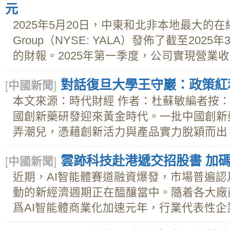
元
2025年5月20日，中東和北非本地最大的在線
Group（NYSE: YALA）發佈了截至202
的財報。2025年第一季度，公司實現營業收入8,
對話復旦大學王守巖：政策紅
[
中國新聞
]
本文來源：時代財經 作者：杜蘇敏編者按：
國創新藥研發迎來黃金時代。一批中國創新
弄潮兒，憑藉創新活力與產品實力脫穎而出。.
雲跡科技赴港遞交招股書 加碼
[
中國新聞
]
近期，AI智能體賽道融資爆發，市場普遍認
動的新經濟週期正在醞釀當中。隨着各大廠商
爲AI智能體商業化加速元年，行業代表性企業頗