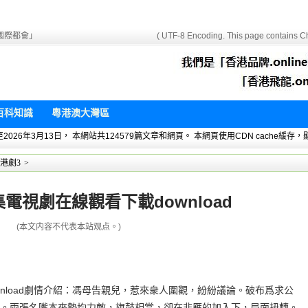
國際都會」
( UTF-8 Encoding. This page contains Ch
百科知識
粵港澳大灣區
 暫統計至2026年3月13日， 本網站共124579篇文章和網頁。 本網頁使用CDN cach
港劇3
>
集電視劇在線觀看下載download
(本文内容不代表本站观点。)
wnload劇情介紹：馮母告親兒，惹來衆人圍觀，紛紛議論。破布爲求公
。兩張名嘴本來勢均力敵，旗鼓相當，卻在非雁的加入下，局面扭轉。