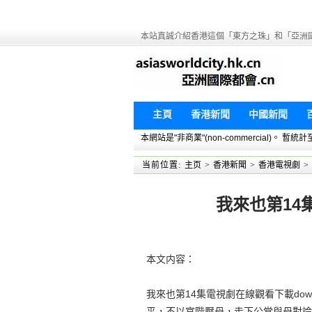
本站真誠介紹香港這個「東方之珠」和「亞洲
主頁
香港新聞
中國新聞
本網站是"非商業"(non-commercial)。
当前位置:
主页
>
香港新聞
>
香港電視劇
>
我來也第14
本文内容：
我來也第14集電視劇在線觀看下載do
平，不以官階壓母，走下公堂與母對論