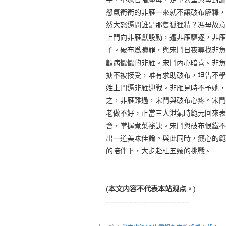
怒氣衝衝的非雁一來就不讓破布解釋，
然大怒逼問誰是那隻狐狸精？馮母故意
上門向非雁獻殷勤，遭非雁驅逐，非雁
子。破布爲贖罪，與宋鬥日夜尋找非魚
顧病懨懨的非雁。宋鬥內心暗喜。非魚
搪不被接受，唯有求助破布，坦告不學
姓上門逼非雁迎戰。非雁見時不予她，
之，非雁難過，宋鬥與破布心疼。宋鬥
老做不好，正當三人泄氣時範元回來表
會，掌握煮菜祕訣。宋鬥與破布恨鐵不
出一道美味佳餚。與此同時，癡心的範
的陪伴下，大步赴杜五孃的挑戰。
(
本文内容不代表本站观点。
)
---------------------------------