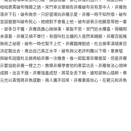
咄咄責罵破布悔婚之過。宋鬥幸災樂禍告非雁破布另有意中人，非雁勃
落井下石，破布無奈，只好當場向非雁示愛，非雁一時不知所借。破布
並惡狠狠叫破布死心，她絕對不會看上他，破布卻表示他願意等她一輩
，卻多日不獲，非雁爲擔心妹妹事，茶飯不思，宋鬥近水樓臺，得機照
未尋着，非雁又禍不單行，有個叫杜五孃的人竟然來踢館。非雁百般推
無術之祕密，破布一時也幫不上忙。非雁臨陣脫逃，杜五娘率滇城衆百
決定豁出去，煮出自己真正水平，破布與父老評判難以下嚥，羣衆噓
與破布說服杜五娘再給非雁一次機會，後一起監督非雁做菜，但是非雁
示要協助非雁一臂之力，教導非雁學會他的煮菜功夫。非雁無法心領神
成鋼，出言不遜，非雁惱羞成怒，將菜全丟下鍋，誰知卻無心插柳，煮
元也以真情將非魚感動，兩人攜手回來。非雁重振信心，在範元和非魚