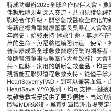
特成功舉辦2025全球合作伙伴大會。
伴就戰略規劃深入交流，共同見證魚躍普美康
戰略合作升級，開啓急救醫療全球化的
場新座標魚躍醫療董事長吳羣在大會致辭
年曆史，始終秉持“拯救生命，無處不在
萬的生命。魚躍將繼續踐行這一使命，
普美康成爲全球急救醫療行業的領導者
魚躍醫療董事長吳羣作大會致辭】大會
共、臨牀、家用的創新急救產品，均由
現智能互聯與遠程急救支持。從僅手掌
HeartSavemyPAD，到可以兼容血
HeartSave Y/YA系列，均可支持
複雜急救場景提供了更多便捷、高效的
歐盟MDR認證，爲其進軍歐洲市場奠