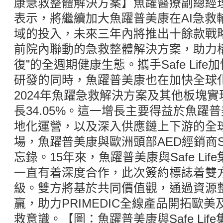
康急救整體解決方案】魚躍醫療副總經
表示，將繼續加大魚躍普美康在AI急救
域的投入，未來三年內將推出十餘款戰
前院內聯動的急救整體解決方案，助力構
復”的全週期健康生態。攜手Safe Lif
研發的同時，魚躍普美康也在加快全球
2024年魚躍急救解決方案及其他板塊實
長34.05%。這一增長主要得益於魚躍
地化運營，以及深入供應鏈上下游的全
場，魚躍普美康與歐洲頭部AED經銷商Saf
忘錄。15年來，魚躍普美康與Safe Li
一直有着深度合作，此次簽約標誌着雙
級。雙方將基於共同價值觀，通過資源
贏，助力PRIMEDIC全線產品開拓歐
救意識。【圖：魚躍普美康與Safe Li