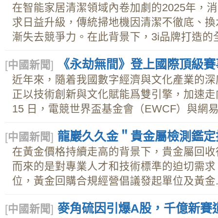
在智能家居清潔領域內卷加劇的2025年，
求日益升級，傳統掃地機因清潔不徹底、換
漸失去競爭力。在此背景下，3i品牌打造的全.
《永劫無間》登上國際頂級賽
[
中國新聞
]
近年來，隨着我國數字經濟與文化產業的深
正以技術創新與文化賦能爲雙引擎，加速走向全球
15 日，電競世界盃基金會（EWCF）與網易遊
龍巖久久金＂貴金屬檢測鑑定
[
中國新聞
]
在黃金價格持續走高的背景下，貴金屬回收
而來的是對專業人才和技術標準的迫切需求
位，黃金回購合規經營倡議發起單位及黃金..
麥角硫因引爆A股，千億新賽
[
中國新聞
]