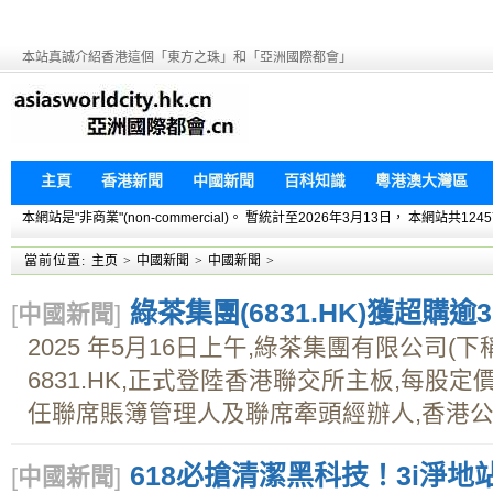
本站真誠介紹香港這個「東方之珠」和「亞洲國際都會」
主頁
香港新聞
中國新聞
百科知識
粵港澳大灣區
本網站是"非商業"(non-commercial)。 暫統計至2026年3月13日， 本網
當前位置:
主页
>
中國新聞
>
中國新聞
>
綠茶集團(6831.HK)獲超購
[
中國新聞
]
2025 年5月16日上午,綠茶集團有限公司(下
6831.HK,正式登陸香港聯交所主板,每股定
任聯席賬簿管理人及聯席牽頭經辦人,香港公開
618必搶清潔黑科技！3i淨地站
[
中國新聞
]