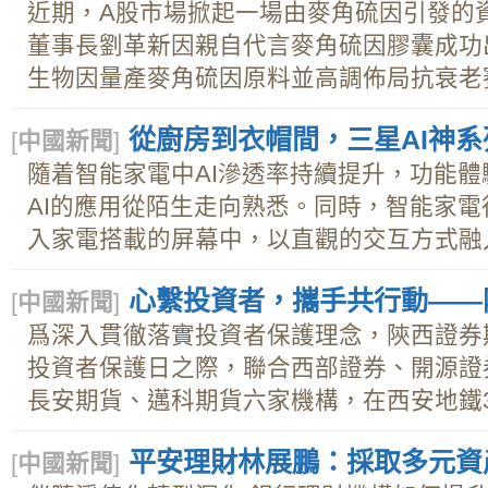
近期，A股市場掀起一場由麥角硫因引發的
董事長劉革新因親自代言麥角硫因膠囊成功
生物因量產麥角硫因原料並高調佈局抗衰老賽.
從廚房到衣帽間，三星AI神系
[
中國新聞
]
隨着智能家電中AI滲透率持續提升，功能
AI的應用從陌生走向熟悉。同時，智能家電
入家電搭載的屏幕中，以直觀的交互方式融入.
心繫投資者，攜手共行動——
[
中國新聞
]
爲深入貫徹落實投資者保護理念，陝西證券期
投資者保護日之際，聯合西部證券、開源證
長安期貨、邁科期貨六家機構，在西安地鐵3號
平安理財林展鵬：採取多元資
[
中國新聞
]