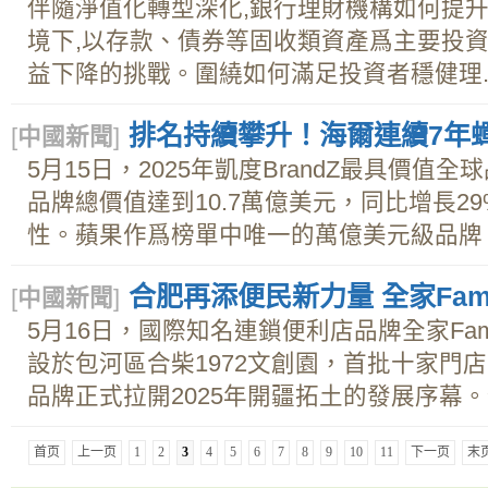
伴隨淨值化轉型深化,銀行理財機構如何提
境下,以存款、債券等固收類資產爲主要投資
益下降的挑戰。圍繞如何滿足投資者穩健理..
排名持續攀升！海爾連續7年
[
中國新聞
]
5月15日，2025年凱度BrandZ最具價值
品牌總價值達到10.7萬億美元，同比增長2
性。蘋果作爲榜單中唯一的萬億美元級品牌，
合肥再添便民新力量 全家Fami
[
中國新聞
]
5月16日，國際知名連鎖便利店品牌全家Fami
設於包河區合柴1972文創園，首批十家門
品牌正式拉開2025年開疆拓土的發展序幕。便
首页
上一页
1
2
3
4
5
6
7
8
9
10
11
下一页
末