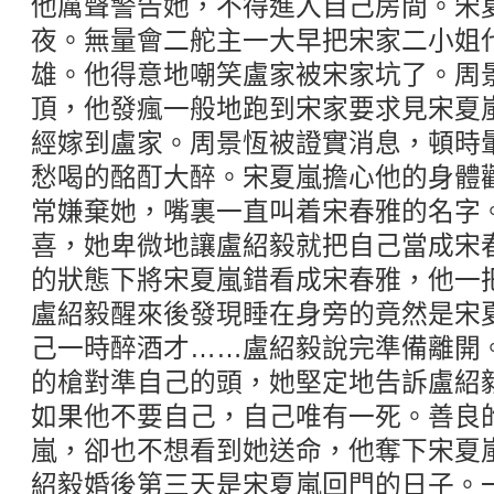
他厲聲警告她，不得進入自己房間。宋
夜。無量會二舵主一大早把宋家二小姐
雄。他得意地嘲笑盧家被宋家坑了。周
頂，他發瘋一般地跑到宋家要求見宋夏
經嫁到盧家。周景恆被證實消息，頓時
愁喝的酩酊大醉。宋夏嵐擔心他的身體
常嫌棄她，嘴裏一直叫着宋春雅的名字
喜，她卑微地讓盧紹毅就把自己當成宋
的狀態下將宋夏嵐錯看成宋春雅，他一
盧紹毅醒來後發現睡在身旁的竟然是宋
己一時醉酒才……盧紹毅說完準備離開
的槍對準自己的頭，她堅定地告訴盧紹
如果他不要自己，自己唯有一死。善良
嵐，卻也不想看到她送命，他奪下宋夏
紹毅婚後第三天是宋夏嵐回門的日子。