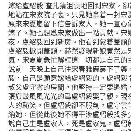
嫁給盧紹毅 查扎猜沮喪地回到宋家，
地站在宋家院子裏。只見她拿着一封宋
原來宋夏嵐留下信告訴家人，她一直心
嫁了。她也想爲宋家做出一點貢獻。宋
夜，盧紹毅回到新房。他看到蒙着蓋頭
盧紹毅掀開蓋頭，赫然發現新娘竟然是
氣，宋夏嵐急忙解釋這一切都是自己的
說前一天晚上自己往宋春雅碗裏下了藥
毅，自己是願意嫁給盧紹毅的。盧紹毅
叔父盧守雲的房間。他堅持一定要退婚
張旗鼓風風光光的爲盧紹毅娶了親，現
人的恥笑。但盧紹毅卻不服氣。盧守雲
納她，但從此後她不得干涉盧紹毅找多
說自己生是盧家人，死是盧家鬼。盧紹