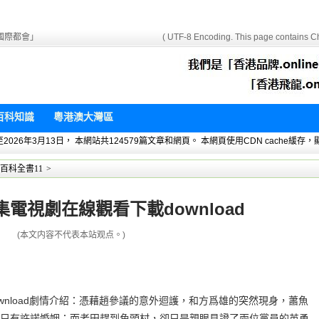
國際都會」
( UTF-8 Encoding. This page contains Ch
百科知識
粵港澳大灣區
 暫統計至2026年3月13日， 本網站共124579篇文章和網頁。 本網頁使用CDN cach
百科全書11
>
電視劇在線觀看下載download
(本文内容不代表本站观点。)
wnload劇情介紹：憑藉趙參議的意外迴護，和方爲雄的突然現身，蕭魚
只有許諾婚姻；而老田趕到角頭村，卻只是親眼見證了兩位黨員的英勇