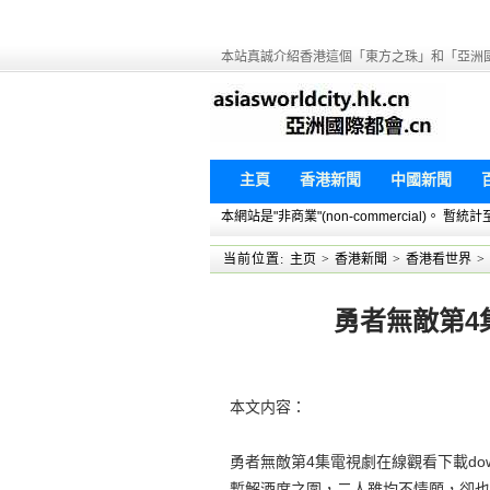
本站真誠介紹香港這個「東方之珠」和「亞洲
主頁
香港新聞
中國新聞
本網站是"非商業"(non-commercial)。
当前位置:
主页
>
香港新聞
>
香港看世界
>
勇者無敵第4集
本文内容：
勇者無敵第4集電視劇在線觀看下載do
暫解酒席之圍，二人雖均不情願，卻也