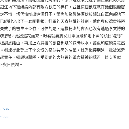
銀江地下黨組織內部有敵方臥底的存在，並且這個臥底就在幾個很機密
定不惜一切代價刨出這個釘子。蕭魚加緊聯絡潛伏於銀江白軍內部地下
已經制定出了一套圍剿銀江紅軍的天衣無縫的計劃。蕭魚與皮德貴祕密
失敗了的書生王亞竹。可怕的是，這樣祕密的會面也沒有逃過李文博的
供的線報，竟然追蹤而來。眼看就要將女紅軍凌飛和地下黨的頭目“老徐”
槍調虎離山，再加上方爲雄的副官郝斌的適時放水，蕭魚和皮德貴竟然
。郝斌從此登上了李文博的疑似共黨的名單。杜秀梅接到這一批被派遣
起責任，領導遊擊隊，受到她的大無畏的革命精神的感召，這支看似
力正與日俱增。
load
load