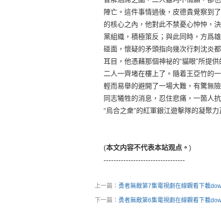
陣亡。這件事情過後，皮德貴覺察到了
的核心之內，他對此不禁憂心忡忡，決
黨組織，積極策反；與此同時，方爲雄
碰面，懷疑的矛頭指向幾次行刺沈炎都
耳目，他憑藉那個神祕的“貓眼”所提
二人一齊堵在樓上了。隨着王亞竹的一
輕而易舉的避開了一場大難，有驚無險
同志犧牲的消息，忍住悲痛，一箇人抗
“烏合之衆”的紅軍銀江遊擊隊的凝聚
(
本文内容不代表本站观点。
)
---------------------------------
上一篇：
勇者無敵第7集電視劇在線觀看下載down
下一篇：
勇者無敵第6集電視劇在線觀看下載down