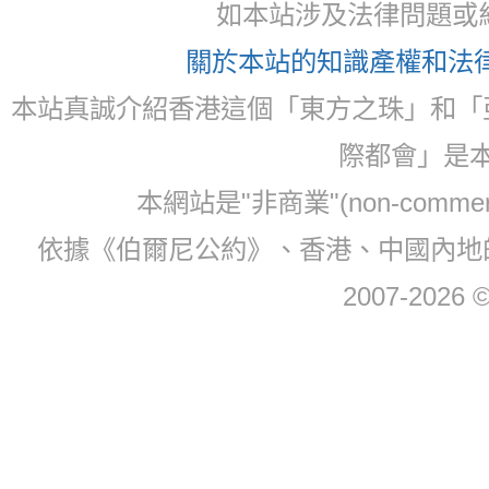
如本站涉及法律問題或糾
關於本站的知識產權和法律聲
本站真誠介紹香港這個「東方之珠」和「
際都會」是
本網站是"非商業"(non-com
依據《伯爾尼公約》、香港、中國內地
2007-2026 © 